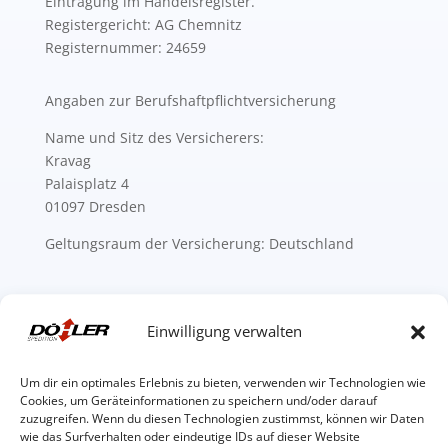
Eintragung im Handelsregister.
Registergericht: AG Chemnitz
Registernummer: 24659
Angaben zur Berufshaftpflichtversicherung
Name und Sitz des Versicherers:
Kravag
Palaisplatz 4
01097 Dresden
Geltungsraum der Versicherung: Deutschland
Hinweis auf EU-Streitschlichtung
Einwilligung verwalten
Hinweis nach § 36 VSBG: Spedition Döhler GmbH ist
Um dir ein optimales Erlebnis zu bieten, verwenden wir Technologien wie
weder bereit noch verpflichtet, an
Cookies, um Geräteinformationen zu speichern und/oder darauf
Streitbeilegungsverfahren vor einer
zuzugreifen. Wenn du diesen Technologien zustimmst, können wir Daten
Verbraucherschlichtungsstelle teilzunehmen. Die
wie das Surfverhalten oder eindeutige IDs auf dieser Website