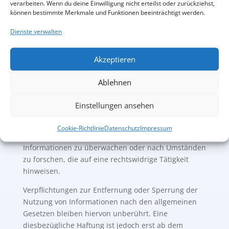
Europäische Kommission stellt eine Plattform zur
verarbeiten. Wenn du deine Einwilligung nicht erteilst oder zurückziehst,
können bestimmte Merkmale und Funktionen beeinträchtigt werden.
Online-Streitbeilegung (OS) bereit:
https://ec.europa.eu/consumers/odr
Dienste verwalten
Unsere E-Mail-Adresse finden sie oben im
Impressum.
Akzeptieren
Haftung für Inhalte
Ablehnen
Als Diensteanbieter sind wir gemäß § 7 Abs.1 TMG
für eigene Inhalte auf diesen Seiten nach den
Einstellungen ansehen
allgemeinen Gesetzen verantwortlich. Nach §§ 8 bis
10 TMG sind wir als Diensteanbieter jedoch nicht
Cookie-Richtlinie
Datenschutz
Impressum
verpflichtet, übermittelte oder gespeicherte fremde
Informationen zu überwachen oder nach Umständen
zu forschen, die auf eine rechtswidrige Tätigkeit
hinweisen.
Verpflichtungen zur Entfernung oder Sperrung der
Nutzung von Informationen nach den allgemeinen
Gesetzen bleiben hiervon unberührt. Eine
diesbezügliche Haftung ist jedoch erst ab dem